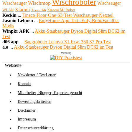
Wischroboter
Wischmop
Waschsauger
Wischsauger
Xiaomi
WLAN
Xiaomi Mi Robot
Xiaomi Mi
Keckin
...
Tineco-Floor-One-S3-Test-Waschsauger-Netzteil
Jasmin Lehnen
...
EufyHome-App-Test--Eufy-RoboVac-30c-
Modis
Winpkr APK
...
Akku-Staubsauger Dyson Digital Slim DC62 im
Test
d06 app
...
Saugroboter Lenovo X1 bzw. 360 S7 Pro Test
a.o
...
Akku-Staubsauger Dyson Digital Slim DC62 im Test
Werbung
Webseite
Newsletter / TestLetter
Kontakt
Mitarbeiter, Blogger, Experten gesucht
Bewertungskriterien
Disclaimer
Impressum
Datenschutzerklärung