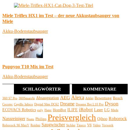
Miele Triflex HX1 im Test – der neue Akkustaubsauger von
Miele
Akku-Bodenstaubsauger
Puppyoo T10 Mix im Test
Akku-Bodenstaubsauger
SCHLAGWÖRTER
KOMMENTARE
Alexa
AEG
Absaugstation
Bewertung
Bosch
360 S7 Pro
360SmartAi
Athlet
Dyson
Dreame
Cecotec
Cepillo Jalisco
Digital Slim DC62
Dreame Bot L10 Pro
iRobot
ECOVACS Robotics
ILIFE
Laser
LG
HomBot
eufy
Haier
Miele
Preisvergleich
Nassreiniger
Roborock
Qihoo
Philips
Neato
Saugwischer
V6
Roborock S6 MaxV
Roidmi
Sichler
Tineco
Video
Vorwerk