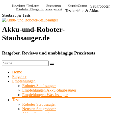
Newsletter / TestLetter
Unterstützen
Kontakt/Contact
Saugroboter
Mitarbeiter, Blogger, Experten gesucht
Testberichte & Akku-
Staubsauger Tests
Akku-und-Roboter-
Staubsauger.de
Ratgeber, Reviews und unabhängige Praxistests
Home
Ratgeber
Empfehlungen
Roboter-Staubsauger
Empfehlungen Akku-Staubsauger
Empfehlungen Waschsauger
Test
Roboter-Staubsauger
Neusten Saugroboter