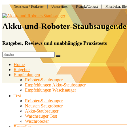
Newsletter / TestLetter
Unterstützen
Kontakt/Contact
Mitarbeiter, Bl
Akku-und-Roboter-Staubsauger.de
Ratgeber, Reviews und unabhängige Praxistests
Home
Ratgeber
Empfehlungen
Roboter-Staubsauger
Empfehlungen Akku-Staubsauger
Empfehlungen Waschsauger
Test
Roboter-Staubsauger
Neusten Saugroboter
Akku-Staubsauger
Waschsauger Test
Wischroboter
Bestseller