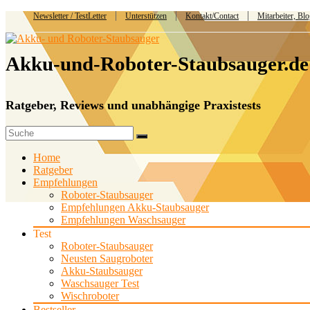
Newsletter / TestLetter
Unterstützen
Kontakt/Contact
Mitarbeiter, Bl
Akku-und-Roboter-Staubsauger.de
Ratgeber, Reviews und unabhängige Praxistests
Home
Ratgeber
Empfehlungen
Roboter-Staubsauger
Empfehlungen Akku-Staubsauger
Empfehlungen Waschsauger
Test
Roboter-Staubsauger
Neusten Saugroboter
Akku-Staubsauger
Waschsauger Test
Wischroboter
Bestseller