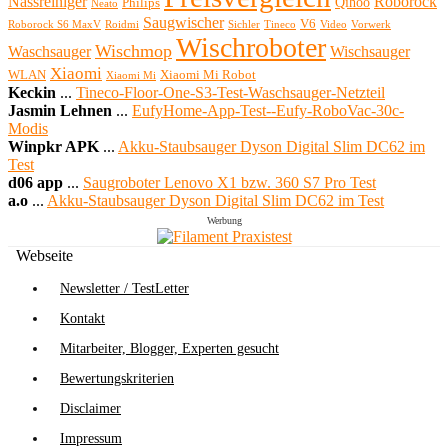
Nassreiniger
Roborock
Qihoo
Philips
Neato
Saugwischer
V6
Roborock S6 MaxV
Roidmi
Sichler
Tineco
Video
Vorwerk
Wischroboter
Wischmop
Waschsauger
Wischsauger
Xiaomi
WLAN
Xiaomi Mi Robot
Xiaomi Mi
Keckin
...
Tineco-Floor-One-S3-Test-Waschsauger-Netzteil
Jasmin Lehnen
...
EufyHome-App-Test--Eufy-RoboVac-30c-
Modis
Winpkr APK
...
Akku-Staubsauger Dyson Digital Slim DC62 im
Test
d06 app
...
Saugroboter Lenovo X1 bzw. 360 S7 Pro Test
a.o
...
Akku-Staubsauger Dyson Digital Slim DC62 im Test
Werbung
Webseite
Newsletter / TestLetter
Kontakt
Mitarbeiter, Blogger, Experten gesucht
Bewertungskriterien
Disclaimer
Impressum