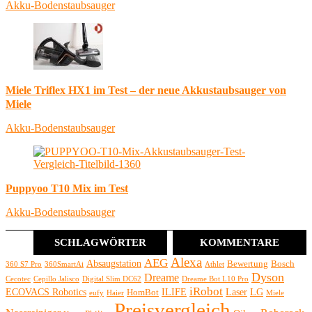
Akku-Bodenstaubsauger
Miele Triflex HX1 im Test – der neue Akkustaubsauger von
Miele
Akku-Bodenstaubsauger
Puppyoo T10 Mix im Test
Akku-Bodenstaubsauger
SCHLAGWÖRTER
KOMMENTARE
Alexa
AEG
Absaugstation
Bewertung
Bosch
360 S7 Pro
360SmartAi
Athlet
Dyson
Dreame
Cecotec
Cepillo Jalisco
Digital Slim DC62
Dreame Bot L10 Pro
iRobot
ECOVACS Robotics
ILIFE
Laser
LG
HomBot
eufy
Haier
Miele
Preisvergleich