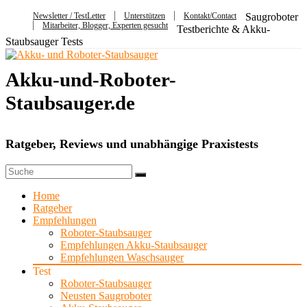
Newsletter / TestLetter
Unterstützen
Kontakt/Contact
Saugroboter
Mitarbeiter, Blogger, Experten gesucht
Testberichte & Akku-
Staubsauger Tests
Akku-und-Roboter-
Staubsauger.de
Ratgeber, Reviews und unabhängige Praxistests
Home
Ratgeber
Empfehlungen
Roboter-Staubsauger
Empfehlungen Akku-Staubsauger
Empfehlungen Waschsauger
Test
Roboter-Staubsauger
Neusten Saugroboter