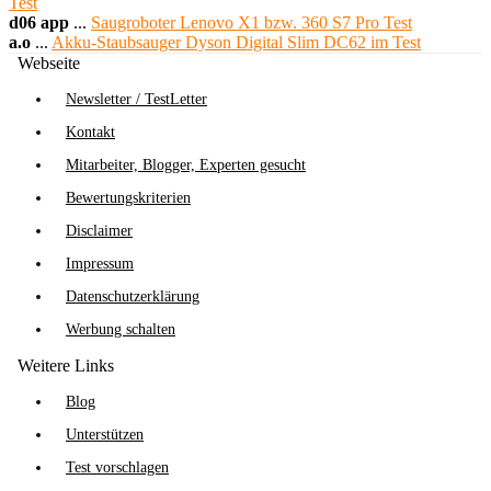
Test
d06 app
...
Saugroboter Lenovo X1 bzw. 360 S7 Pro Test
a.o
...
Akku-Staubsauger Dyson Digital Slim DC62 im Test
Webseite
Newsletter / TestLetter
Kontakt
Mitarbeiter, Blogger, Experten gesucht
Bewertungskriterien
Disclaimer
Impressum
Datenschutzerklärung
Werbung schalten
Weitere Links
Blog
Unterstützen
Test vorschlagen