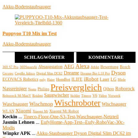
Akku-Bodenstaubsauger
Puppyoo T10 Mix im Test
Akku-Bodenstaubsauger
SCHLAGWÖRTER
KOMMENTARE
Alexa
AEG
Absaugstation
Bewertung
Bosch
360 S7 Pro
360SmartAi
Athlet
Dyson
Dreame
Cecotec
Cepillo Jalisco
Digital Slim DC62
Dreame Bot L10 Pro
iRobot
ECOVACS Robotics
ILIFE
Laser
LG
HomBot
eufy
Haier
Miele
Preisvergleich
Nassreiniger
Roborock
Qihoo
Philips
Neato
Saugwischer
V6
Roborock S6 MaxV
Roidmi
Sichler
Tineco
Video
Vorwerk
Wischroboter
Wischmop
Waschsauger
Wischsauger
Xiaomi
WLAN
Xiaomi Mi Robot
Xiaomi Mi
Keckin
...
Tineco-Floor-One-S3-Test-Waschsauger-Netzteil
Jasmin Lehnen
...
EufyHome-App-Test--Eufy-RoboVac-30c-
Modis
Winpkr APK
...
Akku-Staubsauger Dyson Digital Slim DC62 im