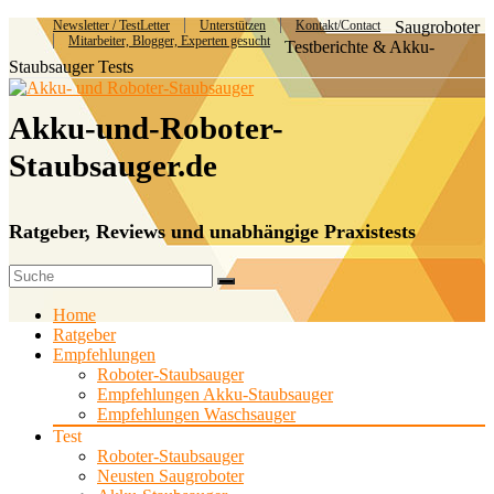
Newsletter / TestLetter
Unterstützen
Kontakt/Contact
Saugroboter
Mitarbeiter, Blogger, Experten gesucht
Testberichte & Akku-
Staubsauger Tests
Akku-und-Roboter-
Staubsauger.de
Ratgeber, Reviews und unabhängige Praxistests
Home
Ratgeber
Empfehlungen
Roboter-Staubsauger
Empfehlungen Akku-Staubsauger
Empfehlungen Waschsauger
Test
Roboter-Staubsauger
Neusten Saugroboter