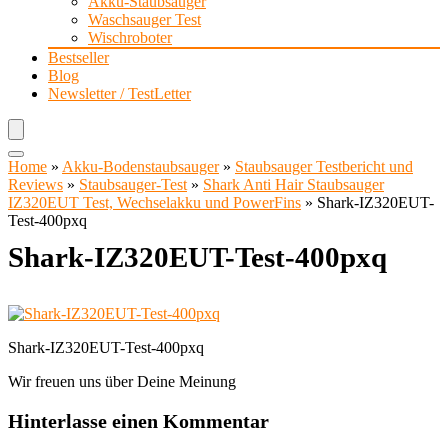
Akku-Staubsauger
Waschsauger Test
Wischroboter
Bestseller
Blog
Newsletter / TestLetter
Home
»
Akku-Bodenstaubsauger
»
Staubsauger Testbericht und
Reviews
»
Staubsauger-Test
»
Shark Anti Hair Staubsauger
IZ320EUT Test, Wechselakku und PowerFins
»
Shark-IZ320EUT-
Test-400pxq
Shark-IZ320EUT-Test-400pxq
Shark-IZ320EUT-Test-400pxq
Wir freuen uns über Deine Meinung
Hinterlasse einen Kommentar