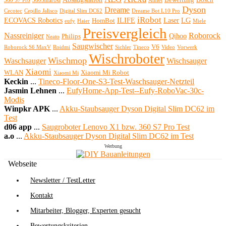
Bewertung
Bosch
360 S7 Pro
360SmartAi
Athlet
Dyson
Dreame
Cecotec
Cepillo Jalisco
Digital Slim DC62
Dreame Bot L10 Pro
iRobot
ECOVACS Robotics
ILIFE
Laser
LG
HomBot
eufy
Haier
Miele
Preisvergleich
Nassreiniger
Roborock
Qihoo
Philips
Neato
Saugwischer
V6
Roborock S6 MaxV
Roidmi
Sichler
Tineco
Video
Vorwerk
Wischroboter
Wischmop
Waschsauger
Wischsauger
Xiaomi
WLAN
Xiaomi Mi Robot
Xiaomi Mi
Keckin
...
Tineco-Floor-One-S3-Test-Waschsauger-Netzteil
Jasmin Lehnen
...
EufyHome-App-Test--Eufy-RoboVac-30c-
Modis
Winpkr APK
...
Akku-Staubsauger Dyson Digital Slim DC62 im
Test
d06 app
...
Saugroboter Lenovo X1 bzw. 360 S7 Pro Test
a.o
...
Akku-Staubsauger Dyson Digital Slim DC62 im Test
Werbung
Webseite
Newsletter / TestLetter
Kontakt
Mitarbeiter, Blogger, Experten gesucht
Bewertungskriterien