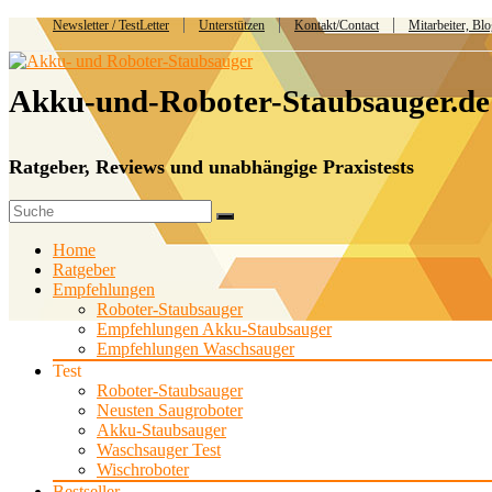
Newsletter / TestLetter
Unterstützen
Kontakt/Contact
Mitarbeiter, Bl
Akku-und-Roboter-Staubsauger.de
Ratgeber, Reviews und unabhängige Praxistests
Home
Ratgeber
Empfehlungen
Roboter-Staubsauger
Empfehlungen Akku-Staubsauger
Empfehlungen Waschsauger
Test
Roboter-Staubsauger
Neusten Saugroboter
Akku-Staubsauger
Waschsauger Test
Wischroboter
Bestseller