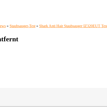
iews
»
Staubsauger-Test
»
Shark Anti Hair Staubsauger IZ320EUT Tes
tfernt