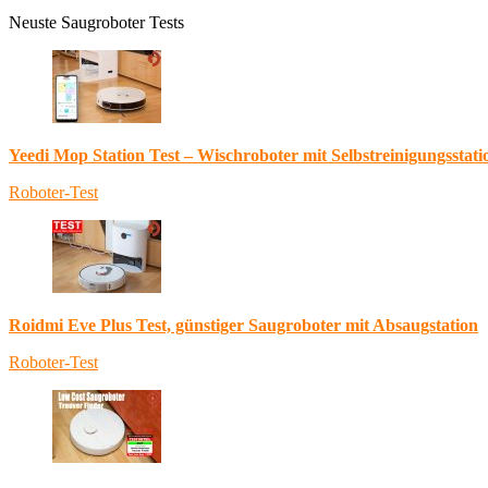
Neuste Saugroboter Tests
Yeedi Mop Station Test – Wischroboter mit Selbstreinigungsstati
Roboter-Test
Roidmi Eve Plus Test, günstiger Saugroboter mit Absaugstation
Roboter-Test