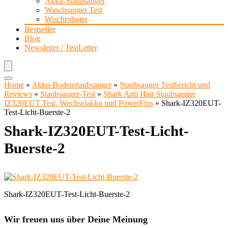
Akku-Staubsauger
Waschsauger Test
Wischroboter
Bestseller
Blog
Newsletter / TestLetter
Home
»
Akku-Bodenstaubsauger
»
Staubsauger Testbericht und
Reviews
»
Staubsauger-Test
»
Shark Anti Hair Staubsauger
IZ320EUT Test, Wechselakku und PowerFins
»
Shark-IZ320EUT-
Test-Licht-Buerste-2
Shark-IZ320EUT-Test-Licht-
Buerste-2
Shark-IZ320EUT-Test-Licht-Buerste-2
Wir freuen uns über Deine Meinung