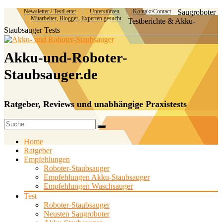
Newsletter / TestLetter
Unterstützen
Kontakt/Contact
Saugroboter
Mitarbeiter, Blogger, Experten gesucht
Testberichte & Akku-
Staubsauger Tests
Akku-und-Roboter-
Staubsauger.de
Ratgeber, Reviews und unabhängige Praxistests
Home
Ratgeber
Empfehlungen
Roboter-Staubsauger
Empfehlungen Akku-Staubsauger
Empfehlungen Waschsauger
Test
Roboter-Staubsauger
Neusten Saugroboter