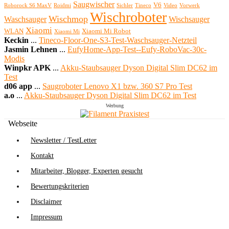
Saugwischer
V6
Roborock S6 MaxV
Roidmi
Sichler
Tineco
Video
Vorwerk
Wischroboter
Wischmop
Waschsauger
Wischsauger
Xiaomi
WLAN
Xiaomi Mi Robot
Xiaomi Mi
Keckin
...
Tineco-Floor-One-S3-Test-Waschsauger-Netzteil
Jasmin Lehnen
...
EufyHome-App-Test--Eufy-RoboVac-30c-
Modis
Winpkr APK
...
Akku-Staubsauger Dyson Digital Slim DC62 im
Test
d06 app
...
Saugroboter Lenovo X1 bzw. 360 S7 Pro Test
a.o
...
Akku-Staubsauger Dyson Digital Slim DC62 im Test
Werbung
Webseite
Newsletter / TestLetter
Kontakt
Mitarbeiter, Blogger, Experten gesucht
Bewertungskriterien
Disclaimer
Impressum