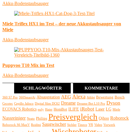
Akku-Bodenstaubsauger
Miele Triflex HX1 im Test – der neue Akkustaubsauger von
Miele
Akku-Bodenstaubsauger
Puppyoo T10 Mix im Test
Akku-Bodenstaubsauger
SCHLAGWÖRTER
KOMMENTARE
Alexa
AEG
Absaugstation
Bewertung
Bosch
360 S7 Pro
360SmartAi
Athlet
Dyson
Dreame
Cecotec
Cepillo Jalisco
Digital Slim DC62
Dreame Bot L10 Pro
iRobot
ECOVACS Robotics
ILIFE
Laser
LG
HomBot
eufy
Haier
Miele
Preisvergleich
Nassreiniger
Roborock
Qihoo
Philips
Neato
Saugwischer
V6
Roborock S6 MaxV
Roidmi
Sichler
Tineco
Video
Vorwerk
Wischroboter