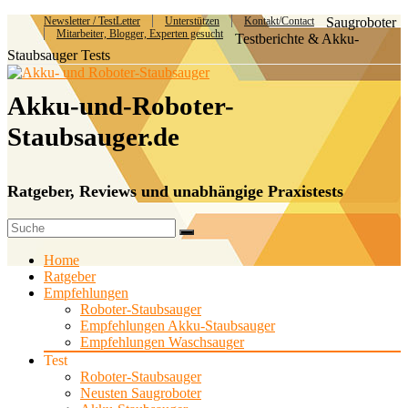
Newsletter / TestLetter
Unterstützen
Kontakt/Contact
Saugroboter
Mitarbeiter, Blogger, Experten gesucht
Testberichte & Akku-
Staubsauger Tests
Akku-und-Roboter-
Staubsauger.de
Ratgeber, Reviews und unabhängige Praxistests
Home
Ratgeber
Empfehlungen
Roboter-Staubsauger
Empfehlungen Akku-Staubsauger
Empfehlungen Waschsauger
Test
Roboter-Staubsauger
Neusten Saugroboter