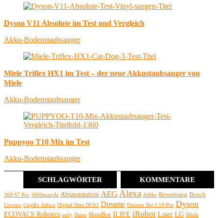
Dyson V11 Absolute im Test und Vergleich
Akku-Bodenstaubsauger
Miele Triflex HX1 im Test – der neue Akkustaubsauger von
Miele
Akku-Bodenstaubsauger
Puppyoo T10 Mix im Test
Akku-Bodenstaubsauger
SCHLAGWÖRTER
KOMMENTARE
Alexa
AEG
Absaugstation
Bewertung
Bosch
360 S7 Pro
360SmartAi
Athlet
Dyson
Dreame
Cecotec
Cepillo Jalisco
Digital Slim DC62
Dreame Bot L10 Pro
iRobot
ECOVACS Robotics
ILIFE
Laser
LG
HomBot
eufy
Haier
Miele