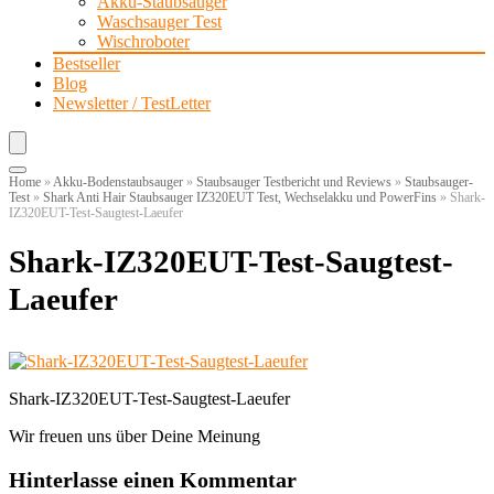
Akku-Staubsauger
Waschsauger Test
Wischroboter
Bestseller
Blog
Newsletter / TestLetter
Home
»
Akku-Bodenstaubsauger
»
Staubsauger Testbericht und Reviews
»
Staubsauger-
Test
»
Shark Anti Hair Staubsauger IZ320EUT Test, Wechselakku und PowerFins
»
Shark-
IZ320EUT-Test-Saugtest-Laeufer
Shark-IZ320EUT-Test-Saugtest-
Laeufer
Shark-IZ320EUT-Test-Saugtest-Laeufer
Wir freuen uns über Deine Meinung
Hinterlasse einen Kommentar