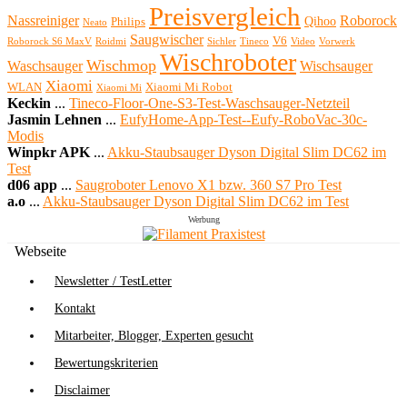
Preisvergleich
Nassreiniger
Roborock
Qihoo
Philips
Neato
Saugwischer
V6
Roborock S6 MaxV
Roidmi
Sichler
Tineco
Video
Vorwerk
Wischroboter
Wischmop
Waschsauger
Wischsauger
Xiaomi
WLAN
Xiaomi Mi Robot
Xiaomi Mi
Keckin
...
Tineco-Floor-One-S3-Test-Waschsauger-Netzteil
Jasmin Lehnen
...
EufyHome-App-Test--Eufy-RoboVac-30c-
Modis
Winpkr APK
...
Akku-Staubsauger Dyson Digital Slim DC62 im
Test
d06 app
...
Saugroboter Lenovo X1 bzw. 360 S7 Pro Test
a.o
...
Akku-Staubsauger Dyson Digital Slim DC62 im Test
Werbung
Webseite
Newsletter / TestLetter
Kontakt
Mitarbeiter, Blogger, Experten gesucht
Bewertungskriterien
Disclaimer