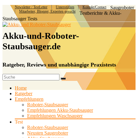
Newsletter / TestLetter
Unterstützen
Kontakt/Contact
Saugroboter
Mitarbeiter, Blogger, Experten gesucht
Testberichte & Akku-
Staubsauger Tests
Akku-und-Roboter-
Staubsauger.de
Ratgeber, Reviews und unabhängige Praxistests
Home
Ratgeber
Empfehlungen
Roboter-Staubsauger
Empfehlungen Akku-Staubsauger
Empfehlungen Waschsauger
Test
Roboter-Staubsauger
Neusten Saugroboter