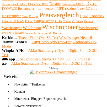
Dyson
Dreame
Cecotec
Cepillo Jalisco
Digital Slim DC62
Dreame Bot L10 Pro
iRobot
ECOVACS Robotics
ILIFE
Laser
LG
HomBot
eufy
Haier
Miele
Preisvergleich
Nassreiniger
Roborock
Qihoo
Philips
Neato
Saugwischer
V6
Roborock S6 MaxV
Roidmi
Sichler
Tineco
Video
Vorwerk
Wischroboter
Wischmop
Waschsauger
Wischsauger
Xiaomi
WLAN
Xiaomi Mi Robot
Xiaomi Mi
Keckin
...
Tineco-Floor-One-S3-Test-Waschsauger-Netzteil
Jasmin Lehnen
...
EufyHome-App-Test--Eufy-RoboVac-30c-
Modis
Winpkr APK
...
Akku-Staubsauger Dyson Digital Slim DC62 im
Test
d06 app
...
Saugroboter Lenovo X1 bzw. 360 S7 Pro Test
a.o
...
Akku-Staubsauger Dyson Digital Slim DC62 im Test
Werbung
Webseite
Newsletter / TestLetter
Kontakt
Mitarbeiter, Blogger, Experten gesucht
Bewertungskriterien