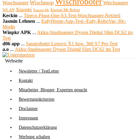
Wischroboter
Wischmop
Waschsauger
Wischsauger
Xiaomi
WLAN
Xiaomi Mi Robot
Xiaomi Mi
Keckin
...
Tineco-Floor-One-S3-Test-Waschsauger-Netzteil
Jasmin Lehnen
...
EufyHome-App-Test--Eufy-RoboVac-30c-
Modis
Winpkr APK
...
Akku-Staubsauger Dyson Digital Slim DC62 im
Test
d06 app
...
Saugroboter Lenovo X1 bzw. 360 S7 Pro Test
a.o
...
Akku-Staubsauger Dyson Digital Slim DC62 im Test
Webseite
Newsletter / TestLetter
Kontakt
Mitarbeiter, Blogger, Experten gesucht
Bewertungskriterien
Disclaimer
Impressum
Datenschutzerklärung
Werbung schalten