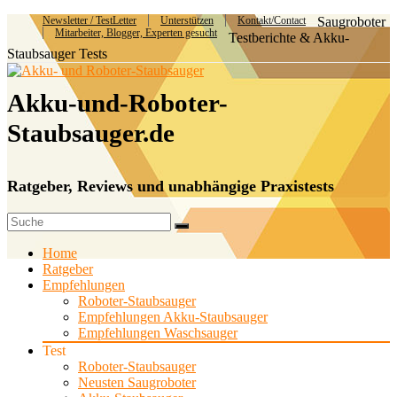
Newsletter / TestLetter
Unterstützen
Kontakt/Contact
Saugroboter
Mitarbeiter, Blogger, Experten gesucht
Testberichte & Akku-
Staubsauger Tests
Akku-und-Roboter-
Staubsauger.de
Ratgeber, Reviews und unabhängige Praxistests
Home
Ratgeber
Empfehlungen
Roboter-Staubsauger
Empfehlungen Akku-Staubsauger
Empfehlungen Waschsauger
Test
Roboter-Staubsauger
Neusten Saugroboter