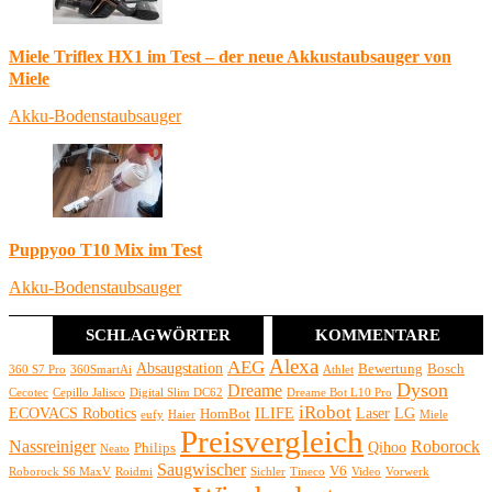
Miele Triflex HX1 im Test – der neue Akkustaubsauger von
Miele
Akku-Bodenstaubsauger
Puppyoo T10 Mix im Test
Akku-Bodenstaubsauger
SCHLAGWÖRTER
KOMMENTARE
Alexa
AEG
Absaugstation
Bewertung
Bosch
360 S7 Pro
360SmartAi
Athlet
Dyson
Dreame
Cecotec
Cepillo Jalisco
Digital Slim DC62
Dreame Bot L10 Pro
iRobot
ECOVACS Robotics
ILIFE
Laser
LG
HomBot
eufy
Haier
Miele
Preisvergleich
Nassreiniger
Roborock
Qihoo
Philips
Neato
Saugwischer
V6
Roborock S6 MaxV
Roidmi
Sichler
Tineco
Video
Vorwerk