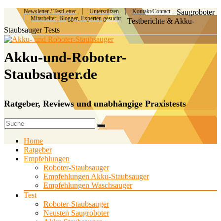
Newsletter / TestLetter
Unterstützen
Kontakt/Contact
Saugroboter
Mitarbeiter, Blogger, Experten gesucht
Testberichte & Akku-
Staubsauger Tests
Akku-und-Roboter-
Staubsauger.de
Ratgeber, Reviews und unabhängige Praxistests
Home
Ratgeber
Empfehlungen
Roboter-Staubsauger
Empfehlungen Akku-Staubsauger
Empfehlungen Waschsauger
Test
Roboter-Staubsauger
Neusten Saugroboter