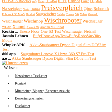
iRobot
ECOVACS Robotics
ILIFE
Laser
LG
HomBot
eufy
Haier
Miele
Preisvergleich
Nassreiniger
Roborock
Qihoo
Philips
Neato
Saugwischer
V6
Roborock S6 MaxV
Roidmi
Sichler
Tineco
Video
Vorwerk
Wischroboter
Wischmop
Waschsauger
Wischsauger
Xiaomi
WLAN
Xiaomi Mi Robot
Xiaomi Mi
Keckin
...
Tineco-Floor-One-S3-Test-Waschsauger-Netzteil
Jasmin Lehnen
...
EufyHome-App-Test--Eufy-RoboVac-30c-
Modis
Winpkr APK
...
Akku-Staubsauger Dyson Digital Slim DC62 im
Test
d06 app
...
Saugroboter Lenovo X1 bzw. 360 S7 Pro Test
a.o
...
Akku-Staubsauger Dyson Digital Slim DC62 im Test
Webseite
Newsletter / TestLetter
Kontakt
Mitarbeiter, Blogger, Experten gesucht
Bewertungskriterien
Disclaimer