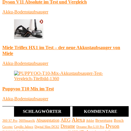
Dyson V11 Absolute im Test und Vergleich
Akku-Bodenstaubsauger
Miele Triflex HX1 im Test – der neue Akkustaubsauger von
Miele
Akku-Bodenstaubsauger
Puppyoo T10 Mix im Test
Akku-Bodenstaubsauger
SCHLAGWÖRTER
KOMMENTARE
Alexa
AEG
Absaugstation
Bewertung
Bosch
360 S7 Pro
360SmartAi
Athlet
Dyson
Dreame
Cecotec
Cepillo Jalisco
Digital Slim DC62
Dreame Bot L10 Pro