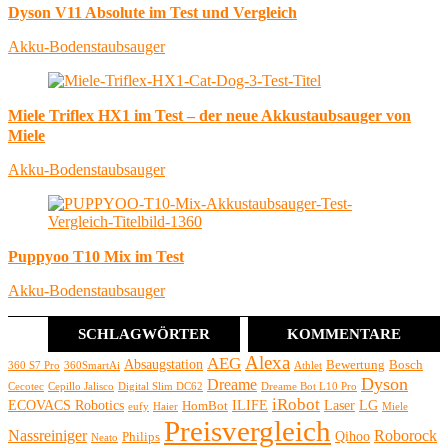
Dyson V11 Absolute im Test und Vergleich
Akku-Bodenstaubsauger
Miele Triflex HX1 im Test – der neue Akkustaubsauger von
Miele
Akku-Bodenstaubsauger
Puppyoo T10 Mix im Test
Akku-Bodenstaubsauger
SCHLAGWÖRTER
KOMMENTARE
Alexa
AEG
Absaugstation
Bewertung
Bosch
360 S7 Pro
360SmartAi
Athlet
Dyson
Dreame
Cecotec
Cepillo Jalisco
Digital Slim DC62
Dreame Bot L10 Pro
iRobot
ECOVACS Robotics
ILIFE
Laser
LG
HomBot
eufy
Haier
Miele
Preisvergleich
Nassreiniger
Roborock
Qihoo
Philips
Neato