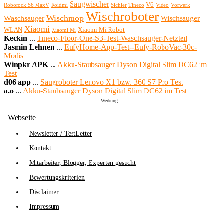
Saugwischer
V6
Roborock S6 MaxV
Roidmi
Sichler
Tineco
Video
Vorwerk
Wischroboter
Wischmop
Waschsauger
Wischsauger
Xiaomi
WLAN
Xiaomi Mi Robot
Xiaomi Mi
Keckin
...
Tineco-Floor-One-S3-Test-Waschsauger-Netzteil
Jasmin Lehnen
...
EufyHome-App-Test--Eufy-RoboVac-30c-
Modis
Winpkr APK
...
Akku-Staubsauger Dyson Digital Slim DC62 im
Test
d06 app
...
Saugroboter Lenovo X1 bzw. 360 S7 Pro Test
a.o
...
Akku-Staubsauger Dyson Digital Slim DC62 im Test
Werbung
Webseite
Newsletter / TestLetter
Kontakt
Mitarbeiter, Blogger, Experten gesucht
Bewertungskriterien
Disclaimer
Impressum