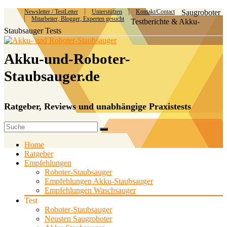
Newsletter / TestLetter
Unterstützen
Kontakt/Contact
Saugroboter
Mitarbeiter, Blogger, Experten gesucht
Testberichte & Akku-
Staubsauger Tests
Akku-und-Roboter-
Staubsauger.de
Ratgeber, Reviews und unabhängige Praxistests
Home
Ratgeber
Empfehlungen
Roboter-Staubsauger
Empfehlungen Akku-Staubsauger
Empfehlungen Waschsauger
Test
Roboter-Staubsauger
Neusten Saugroboter