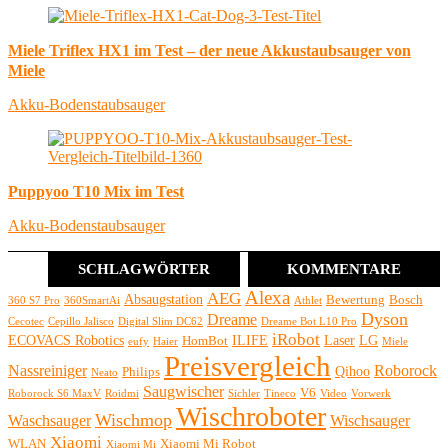
Miele Triflex HX1 im Test – der neue Akkustaubsauger von
Miele
Akku-Bodenstaubsauger
Puppyoo T10 Mix im Test
Akku-Bodenstaubsauger
SCHLAGWÖRTER
KOMMENTARE
Alexa
AEG
Absaugstation
Bewertung
Bosch
360 S7 Pro
360SmartAi
Athlet
Dyson
Dreame
Cecotec
Cepillo Jalisco
Digital Slim DC62
Dreame Bot L10 Pro
iRobot
ECOVACS Robotics
ILIFE
Laser
LG
HomBot
eufy
Haier
Miele
Preisvergleich
Nassreiniger
Roborock
Qihoo
Philips
Neato
Saugwischer
V6
Roborock S6 MaxV
Roidmi
Sichler
Tineco
Video
Vorwerk
Wischroboter
Wischmop
Waschsauger
Wischsauger
Xiaomi
WLAN
Xiaomi Mi Robot
Xiaomi Mi