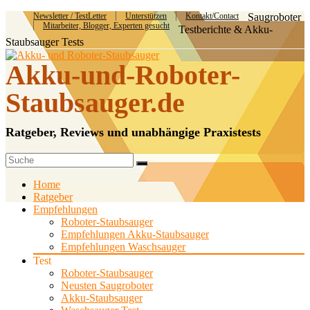
Newsletter / TestLetter
Unterstützen
Kontakt/Contact
Saugroboter
Mitarbeiter, Blogger, Experten gesucht
Testberichte & Akku-
Staubsauger Tests
Akku-und-Roboter-
Staubsauger.de
Ratgeber, Reviews und unabhängige Praxistests
Home
Ratgeber
Empfehlungen
Roboter-Staubsauger
Empfehlungen Akku-Staubsauger
Empfehlungen Waschsauger
Test
Roboter-Staubsauger
Neusten Saugroboter
Akku-Staubsauger