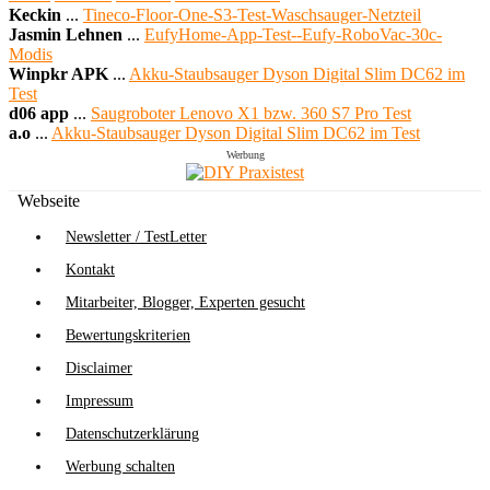
Keckin
...
Tineco-Floor-One-S3-Test-Waschsauger-Netzteil
Jasmin Lehnen
...
EufyHome-App-Test--Eufy-RoboVac-30c-
Modis
Winpkr APK
...
Akku-Staubsauger Dyson Digital Slim DC62 im
Test
d06 app
...
Saugroboter Lenovo X1 bzw. 360 S7 Pro Test
a.o
...
Akku-Staubsauger Dyson Digital Slim DC62 im Test
Werbung
Webseite
Newsletter / TestLetter
Kontakt
Mitarbeiter, Blogger, Experten gesucht
Bewertungskriterien
Disclaimer
Impressum
Datenschutzerklärung
Werbung schalten