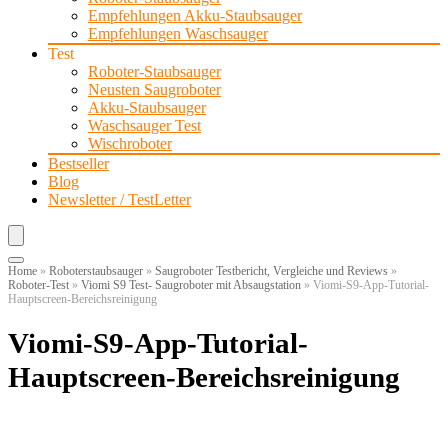
Empfehlungen Akku-Staubsauger
Empfehlungen Waschsauger
Test
Roboter-Staubsauger
Neusten Saugroboter
Akku-Staubsauger
Waschsauger Test
Wischroboter
Bestseller
Blog
Newsletter / TestLetter
Home
»
Roboterstaubsauger
»
Saugroboter Testbericht, Vergleiche und Reviews
»
Roboter-Test
»
Viomi S9 Test- Saugroboter mit Absaugstation
»
Viomi-S9-App-Tutorial-
Hauptscreen-Bereichsreinigung
Viomi-S9-App-Tutorial-
Hauptscreen-Bereichsreinigung