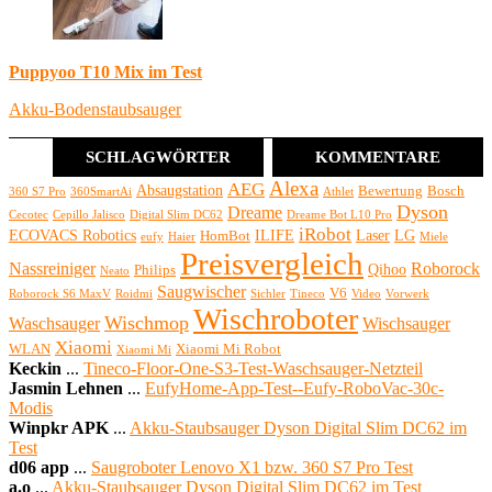
Puppyoo T10 Mix im Test
Akku-Bodenstaubsauger
SCHLAGWÖRTER
KOMMENTARE
Alexa
AEG
Absaugstation
Bewertung
Bosch
360 S7 Pro
360SmartAi
Athlet
Dyson
Dreame
Cecotec
Cepillo Jalisco
Digital Slim DC62
Dreame Bot L10 Pro
iRobot
ECOVACS Robotics
ILIFE
Laser
LG
HomBot
eufy
Haier
Miele
Preisvergleich
Nassreiniger
Roborock
Qihoo
Philips
Neato
Saugwischer
V6
Roborock S6 MaxV
Roidmi
Sichler
Tineco
Video
Vorwerk
Wischroboter
Wischmop
Waschsauger
Wischsauger
Xiaomi
WLAN
Xiaomi Mi Robot
Xiaomi Mi
Keckin
...
Tineco-Floor-One-S3-Test-Waschsauger-Netzteil
Jasmin Lehnen
...
EufyHome-App-Test--Eufy-RoboVac-30c-
Modis
Winpkr APK
...
Akku-Staubsauger Dyson Digital Slim DC62 im
Test
d06 app
...
Saugroboter Lenovo X1 bzw. 360 S7 Pro Test
a.o
...
Akku-Staubsauger Dyson Digital Slim DC62 im Test