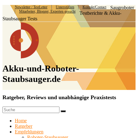
Newsletter / TestLetter
Unterstützen
Kontakt/Contact
Saugroboter
Mitarbeiter, Blogger, Experten gesucht
Testberichte & Akku-
Staubsauger Tests
Akku-und-Roboter-
Staubsauger.de
Ratgeber, Reviews und unabhängige Praxistests
Home
Ratgeber
Empfehlungen
Roboter-Staubsauger