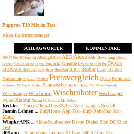
Puppyoo T10 Mix im Test
Akku-Bodenstaubsauger
SCHLAGWÖRTER
KOMMENTARE
Alexa
AEG
Absaugstation
Bewertung
Bosch
360 S7 Pro
360SmartAi
Athlet
Dyson
Dreame
Cecotec
Cepillo Jalisco
Digital Slim DC62
Dreame Bot L10 Pro
iRobot
ECOVACS Robotics
ILIFE
Laser
LG
HomBot
eufy
Haier
Miele
Preisvergleich
Nassreiniger
Roborock
Qihoo
Philips
Neato
Saugwischer
V6
Roborock S6 MaxV
Roidmi
Sichler
Tineco
Video
Vorwerk
Wischroboter
Wischmop
Waschsauger
Wischsauger
Xiaomi
WLAN
Xiaomi Mi Robot
Xiaomi Mi
Keckin
...
Tineco-Floor-One-S3-Test-Waschsauger-Netzteil
Jasmin Lehnen
...
EufyHome-App-Test--Eufy-RoboVac-30c-
Modis
Winpkr APK
...
Akku-Staubsauger Dyson Digital Slim DC62 im
Test
d06 app
...
Saugroboter Lenovo X1 bzw. 360 S7 Pro Test