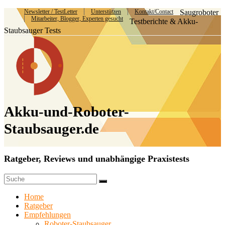
Newsletter / TestLetter
Unterstützen
Kontakt/Contact
Saugroboter
Mitarbeiter, Blogger, Experten gesucht
Testberichte & Akku-
Staubsauger Tests
Akku-und-Roboter-
Staubsauger.de
Ratgeber, Reviews und unabhängige Praxistests
Home
Ratgeber
Empfehlungen
Roboter-Staubsauger