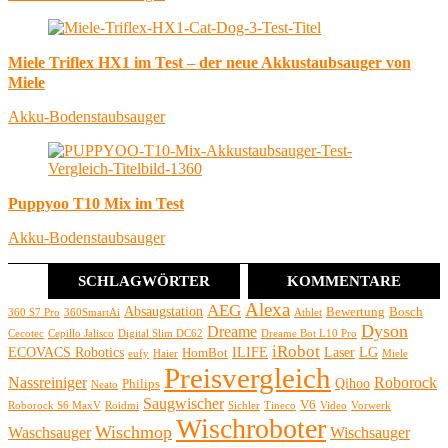
Miele Triflex HX1 im Test – der neue Akkustaubsauger von
Miele
Akku-Bodenstaubsauger
Puppyoo T10 Mix im Test
Akku-Bodenstaubsauger
SCHLAGWÖRTER
KOMMENTARE
Alexa
AEG
Absaugstation
Bewertung
Bosch
360 S7 Pro
360SmartAi
Athlet
Dyson
Dreame
Cecotec
Cepillo Jalisco
Digital Slim DC62
Dreame Bot L10 Pro
iRobot
ECOVACS Robotics
ILIFE
Laser
LG
HomBot
eufy
Haier
Miele
Preisvergleich
Nassreiniger
Roborock
Qihoo
Philips
Neato
Saugwischer
V6
Roborock S6 MaxV
Roidmi
Sichler
Tineco
Video
Vorwerk
Wischroboter
Wischmop
Waschsauger
Wischsauger