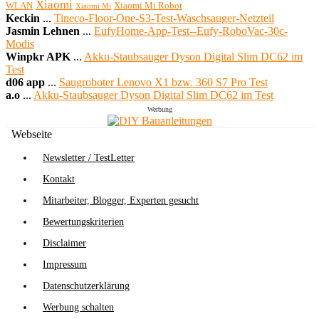
Xiaomi
WLAN
Xiaomi Mi Robot
Xiaomi Mi
Keckin
...
Tineco-Floor-One-S3-Test-Waschsauger-Netzteil
Jasmin Lehnen
...
EufyHome-App-Test--Eufy-RoboVac-30c-
Modis
Winpkr APK
...
Akku-Staubsauger Dyson Digital Slim DC62 im
Test
d06 app
...
Saugroboter Lenovo X1 bzw. 360 S7 Pro Test
a.o
...
Akku-Staubsauger Dyson Digital Slim DC62 im Test
Werbung
Webseite
Newsletter / TestLetter
Kontakt
Mitarbeiter, Blogger, Experten gesucht
Bewertungskriterien
Disclaimer
Impressum
Datenschutzerklärung
Werbung schalten