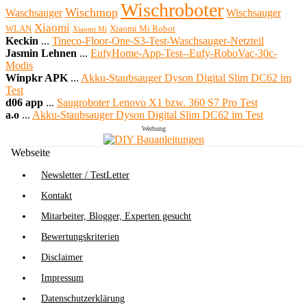
Wischroboter
Wischmop
Waschsauger
Wischsauger
Xiaomi
WLAN
Xiaomi Mi Robot
Xiaomi Mi
Keckin
...
Tineco-Floor-One-S3-Test-Waschsauger-Netzteil
Jasmin Lehnen
...
EufyHome-App-Test--Eufy-RoboVac-30c-
Modis
Winpkr APK
...
Akku-Staubsauger Dyson Digital Slim DC62 im
Test
d06 app
...
Saugroboter Lenovo X1 bzw. 360 S7 Pro Test
a.o
...
Akku-Staubsauger Dyson Digital Slim DC62 im Test
Werbung
Webseite
Newsletter / TestLetter
Kontakt
Mitarbeiter, Blogger, Experten gesucht
Bewertungskriterien
Disclaimer
Impressum
Datenschutzerklärung