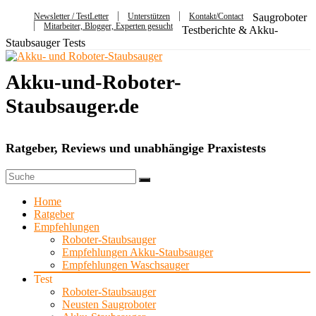
Newsletter / TestLetter
Unterstützen
Kontakt/Contact
Saugroboter
Mitarbeiter, Blogger, Experten gesucht
Testberichte & Akku-
Staubsauger Tests
Akku-und-Roboter-
Staubsauger.de
Ratgeber, Reviews und unabhängige Praxistests
Home
Ratgeber
Empfehlungen
Roboter-Staubsauger
Empfehlungen Akku-Staubsauger
Empfehlungen Waschsauger
Test
Roboter-Staubsauger
Neusten Saugroboter