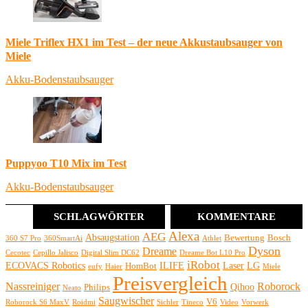
Miele Triflex HX1 im Test – der neue Akkustaubsauger von
Miele
Akku-Bodenstaubsauger
Puppyoo T10 Mix im Test
Akku-Bodenstaubsauger
SCHLAGWÖRTER
KOMMENTARE
Alexa
AEG
Absaugstation
Bewertung
Bosch
360 S7 Pro
360SmartAi
Athlet
Dyson
Dreame
Cecotec
Cepillo Jalisco
Digital Slim DC62
Dreame Bot L10 Pro
iRobot
ECOVACS Robotics
ILIFE
Laser
LG
HomBot
eufy
Haier
Miele
Preisvergleich
Nassreiniger
Roborock
Qihoo
Philips
Neato
Saugwischer
V6
Roborock S6 MaxV
Roidmi
Sichler
Tineco
Video
Vorwerk