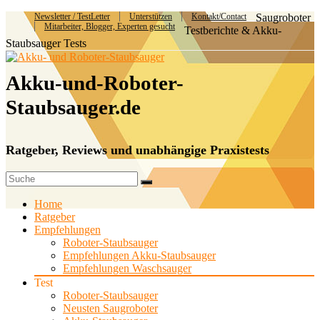
Newsletter / TestLetter
Unterstützen
Kontakt/Contact
Saugroboter
Mitarbeiter, Blogger, Experten gesucht
Testberichte & Akku-
Staubsauger Tests
Akku-und-Roboter-
Staubsauger.de
Ratgeber, Reviews und unabhängige Praxistests
Home
Ratgeber
Empfehlungen
Roboter-Staubsauger
Empfehlungen Akku-Staubsauger
Empfehlungen Waschsauger
Test
Roboter-Staubsauger
Neusten Saugroboter