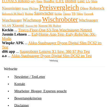
iRobot
ECOVACS Robotics
ILIFE
Laser
LG
HomBot
eufy
Haier
Miele
Preisvergleich
Nassreiniger
Roborock
Qihoo
Philips
Neato
Saugwischer
V6
Roborock S6 MaxV
Roidmi
Sichler
Tineco
Video
Vorwerk
Wischroboter
Wischmop
Waschsauger
Wischsauger
Xiaomi
WLAN
Xiaomi Mi Robot
Xiaomi Mi
Keckin
...
Tineco-Floor-One-S3-Test-Waschsauger-Netzteil
Jasmin Lehnen
...
EufyHome-App-Test--Eufy-RoboVac-30c-
Modis
Winpkr APK
...
Akku-Staubsauger Dyson Digital Slim DC62 im
Test
d06 app
...
Saugroboter Lenovo X1 bzw. 360 S7 Pro Test
a.o
...
Akku-Staubsauger Dyson Digital Slim DC62 im Test
Werbung
Webseite
Newsletter / TestLetter
Kontakt
Mitarbeiter, Blogger, Experten gesucht
Bewertungskriterien
Disclaimer