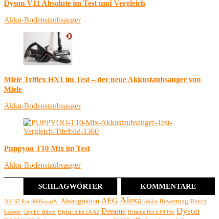
Dyson V11 Absolute im Test und Vergleich
Akku-Bodenstaubsauger
Miele Triflex HX1 im Test – der neue Akkustaubsauger von
Miele
Akku-Bodenstaubsauger
Puppyoo T10 Mix im Test
Akku-Bodenstaubsauger
SCHLAGWÖRTER
KOMMENTARE
Alexa
AEG
Absaugstation
Bewertung
Bosch
360 S7 Pro
360SmartAi
Athlet
Dyson
Dreame
Cecotec
Cepillo Jalisco
Digital Slim DC62
Dreame Bot L10 Pro