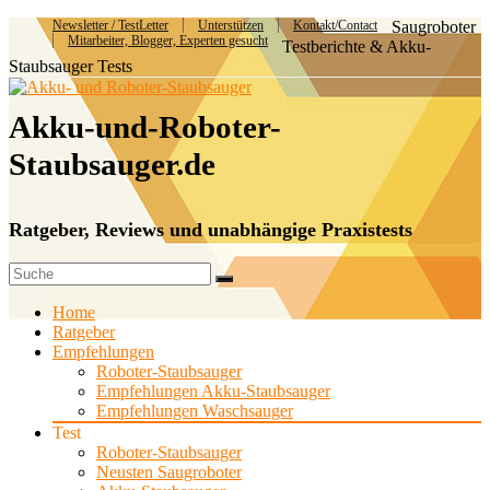
Newsletter / TestLetter
Unterstützen
Kontakt/Contact
Saugroboter
Mitarbeiter, Blogger, Experten gesucht
Testberichte & Akku-
Staubsauger Tests
Akku-und-Roboter-
Staubsauger.de
Ratgeber, Reviews und unabhängige Praxistests
Home
Ratgeber
Empfehlungen
Roboter-Staubsauger
Empfehlungen Akku-Staubsauger
Empfehlungen Waschsauger
Test
Roboter-Staubsauger
Neusten Saugroboter