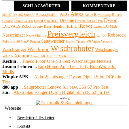
SCHLAGWÖRTER
KOMMENTARE
Alexa
AEG
Absaugstation
Bewertung
Bosch
360 S7 Pro
360SmartAi
Athlet
Dyson
Dreame
Cecotec
Cepillo Jalisco
Digital Slim DC62
Dreame Bot L10 Pro
iRobot
ECOVACS Robotics
ILIFE
Laser
LG
HomBot
eufy
Haier
Miele
Preisvergleich
Nassreiniger
Roborock
Qihoo
Philips
Neato
Saugwischer
V6
Roborock S6 MaxV
Roidmi
Sichler
Tineco
Video
Vorwerk
Wischroboter
Wischmop
Waschsauger
Wischsauger
Xiaomi
WLAN
Xiaomi Mi Robot
Xiaomi Mi
Keckin
...
Tineco-Floor-One-S3-Test-Waschsauger-Netzteil
Jasmin Lehnen
...
EufyHome-App-Test--Eufy-RoboVac-30c-
Modis
Winpkr APK
...
Akku-Staubsauger Dyson Digital Slim DC62 im
Test
d06 app
...
Saugroboter Lenovo X1 bzw. 360 S7 Pro Test
a.o
...
Akku-Staubsauger Dyson Digital Slim DC62 im Test
Werbung
Webseite
Newsletter / TestLetter
Kontakt