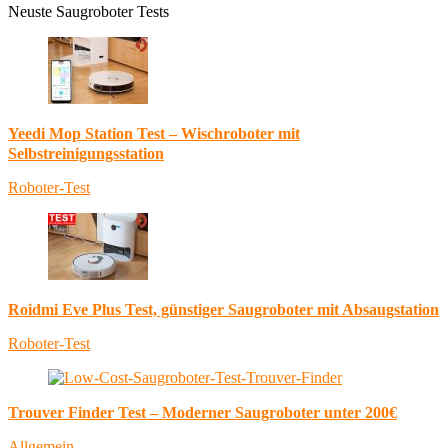
Neuste Saugroboter Tests
Yeedi Mop Station Test – Wischroboter mit
Selbstreinigungsstation
Roboter-Test
Roidmi Eve Plus Test, günstiger Saugroboter mit Absaugstation
Roboter-Test
Trouver Finder Test – Moderner Saugroboter unter 200€
Allgemein