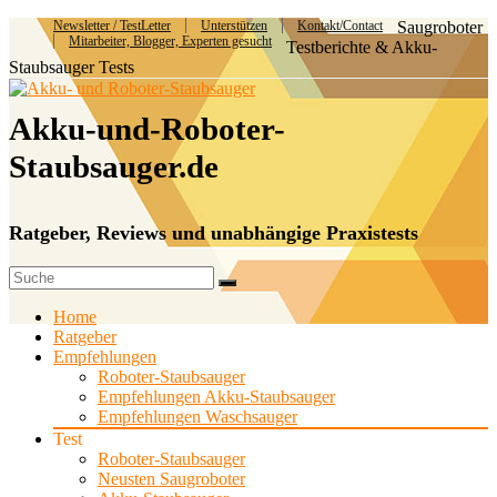
Newsletter / TestLetter
Unterstützen
Kontakt/Contact
Saugroboter
Mitarbeiter, Blogger, Experten gesucht
Testberichte & Akku-
Staubsauger Tests
Akku-und-Roboter-
Staubsauger.de
Ratgeber, Reviews und unabhängige Praxistests
Home
Ratgeber
Empfehlungen
Roboter-Staubsauger
Empfehlungen Akku-Staubsauger
Empfehlungen Waschsauger
Test
Roboter-Staubsauger
Neusten Saugroboter