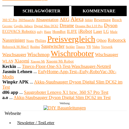
SCHLAGWÖRTER
KOMMENTARE
Alexa
AEG
Absaugstation
Bewertung
Bosch
360 S7 Pro
360SmartAi
Athlet
Dyson
Dreame
Cecotec
Cepillo Jalisco
Digital Slim DC62
Dreame Bot L10 Pro
iRobot
ECOVACS Robotics
ILIFE
Laser
LG
HomBot
eufy
Haier
Miele
Preisvergleich
Nassreiniger
Roborock
Qihoo
Philips
Neato
Saugwischer
V6
Roborock S6 MaxV
Roidmi
Sichler
Tineco
Video
Vorwerk
Wischroboter
Wischmop
Waschsauger
Wischsauger
Xiaomi
WLAN
Xiaomi Mi Robot
Xiaomi Mi
Keckin
...
Tineco-Floor-One-S3-Test-Waschsauger-Netzteil
Jasmin Lehnen
...
EufyHome-App-Test--Eufy-RoboVac-30c-
Modis
Winpkr APK
...
Akku-Staubsauger Dyson Digital Slim DC62 im
Test
d06 app
...
Saugroboter Lenovo X1 bzw. 360 S7 Pro Test
a.o
...
Akku-Staubsauger Dyson Digital Slim DC62 im Test
Werbung
Webseite
Newsletter / TestLetter