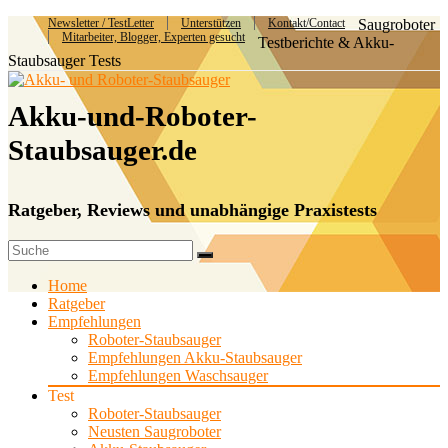
Newsletter / TestLetter
Unterstützen
Kontakt/Contact
Saugroboter
Mitarbeiter, Blogger, Experten gesucht
Testberichte & Akku-
Staubsauger Tests
Akku-und-Roboter-
Staubsauger.de
Ratgeber, Reviews und unabhängige Praxistests
Home
Ratgeber
Empfehlungen
Roboter-Staubsauger
Empfehlungen Akku-Staubsauger
Empfehlungen Waschsauger
Test
Roboter-Staubsauger
Neusten Saugroboter