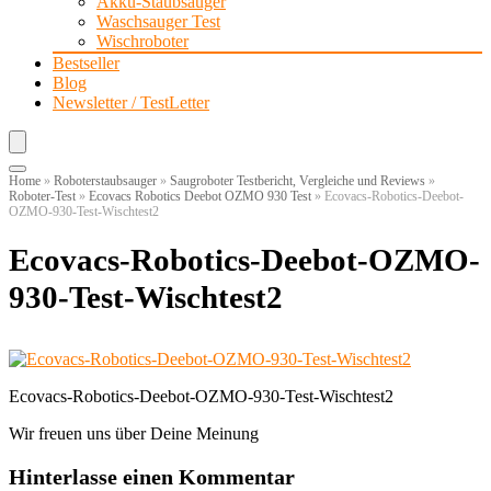
Akku-Staubsauger
Waschsauger Test
Wischroboter
Bestseller
Blog
Newsletter / TestLetter
Home
»
Roboterstaubsauger
»
Saugroboter Testbericht, Vergleiche und Reviews
»
Roboter-Test
»
Ecovacs Robotics Deebot OZMO 930 Test
»
Ecovacs-Robotics-Deebot-
OZMO-930-Test-Wischtest2
Ecovacs-Robotics-Deebot-OZMO-
930-Test-Wischtest2
Ecovacs-Robotics-Deebot-OZMO-930-Test-Wischtest2
Wir freuen uns über Deine Meinung
Hinterlasse einen Kommentar