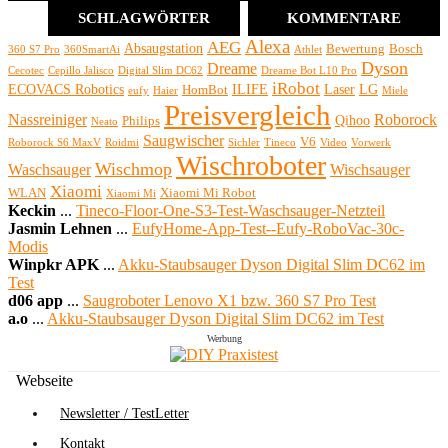
SCHLAGWÖRTER
KOMMENTARE
Alexa
AEG
Absaugstation
Bewertung
Bosch
360 S7 Pro
360SmartAi
Athlet
Dyson
Dreame
Cecotec
Cepillo Jalisco
Digital Slim DC62
Dreame Bot L10 Pro
iRobot
ECOVACS Robotics
ILIFE
Laser
LG
HomBot
eufy
Haier
Miele
Preisvergleich
Nassreiniger
Roborock
Qihoo
Philips
Neato
Saugwischer
V6
Roborock S6 MaxV
Roidmi
Sichler
Tineco
Video
Vorwerk
Wischroboter
Wischmop
Waschsauger
Wischsauger
Xiaomi
WLAN
Xiaomi Mi Robot
Xiaomi Mi
Keckin
...
Tineco-Floor-One-S3-Test-Waschsauger-Netzteil
Jasmin Lehnen
...
EufyHome-App-Test--Eufy-RoboVac-30c-
Modis
Winpkr APK
...
Akku-Staubsauger Dyson Digital Slim DC62 im
Test
d06 app
...
Saugroboter Lenovo X1 bzw. 360 S7 Pro Test
a.o
...
Akku-Staubsauger Dyson Digital Slim DC62 im Test
Werbung
Webseite
Newsletter / TestLetter
Kontakt