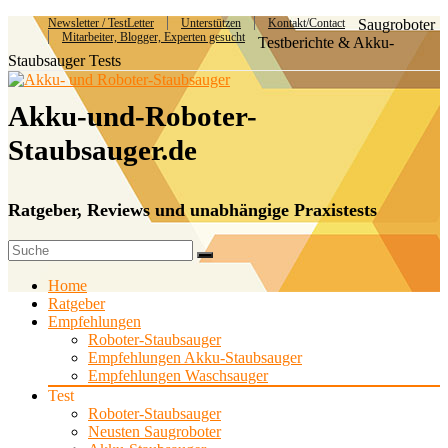
Newsletter / TestLetter
Unterstützen
Kontakt/Contact
Saugroboter
Mitarbeiter, Blogger, Experten gesucht
Testberichte & Akku-
Staubsauger Tests
Akku-und-Roboter-
Staubsauger.de
Ratgeber, Reviews und unabhängige Praxistests
Home
Ratgeber
Empfehlungen
Roboter-Staubsauger
Empfehlungen Akku-Staubsauger
Empfehlungen Waschsauger
Test
Roboter-Staubsauger
Neusten Saugroboter