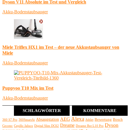
Dyson V11 Absolute im Test und Vergleich
Akku-Bodenstaubsauger
Miele Triflex HX1 im Test – der neue Akkustaubsauger von
Miele
Akku-Bodenstaubsauger
Puppyoo T10 Mix im Test
Akku-Bodenstaubsauger
SCHLAGWÖRTER
KOMMENTARE
Alexa
AEG
Absaugstation
Bewertung
Bosch
360 S7 Pro
360SmartAi
Athlet
Dyson
Dreame
Cecotec
Cepillo Jalisco
Digital Slim DC62
Dreame Bot L10 Pro