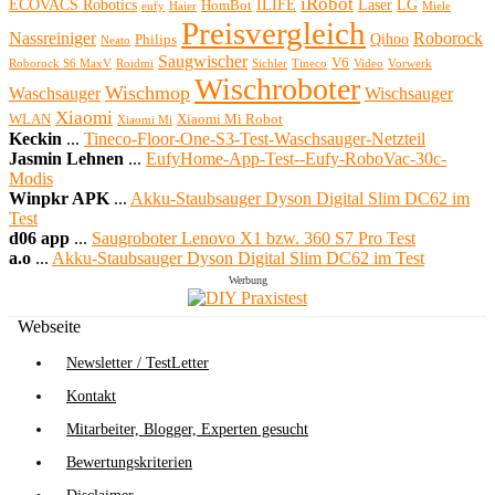
iRobot
ECOVACS Robotics
ILIFE
Laser
LG
HomBot
eufy
Haier
Miele
Preisvergleich
Nassreiniger
Roborock
Qihoo
Philips
Neato
Saugwischer
V6
Roborock S6 MaxV
Roidmi
Sichler
Tineco
Video
Vorwerk
Wischroboter
Wischmop
Waschsauger
Wischsauger
Xiaomi
WLAN
Xiaomi Mi Robot
Xiaomi Mi
Keckin
...
Tineco-Floor-One-S3-Test-Waschsauger-Netzteil
Jasmin Lehnen
...
EufyHome-App-Test--Eufy-RoboVac-30c-
Modis
Winpkr APK
...
Akku-Staubsauger Dyson Digital Slim DC62 im
Test
d06 app
...
Saugroboter Lenovo X1 bzw. 360 S7 Pro Test
a.o
...
Akku-Staubsauger Dyson Digital Slim DC62 im Test
Werbung
Webseite
Newsletter / TestLetter
Kontakt
Mitarbeiter, Blogger, Experten gesucht
Bewertungskriterien