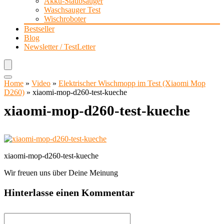
Akku-Staubsauger
Waschsauger Test
Wischroboter
Bestseller
Blog
Newsletter / TestLetter
Home
»
Video
»
Elektrischer Wischmopp im Test (Xiaomi Mop
D260)
»
xiaomi-mop-d260-test-kueche
xiaomi-mop-d260-test-kueche
xiaomi-mop-d260-test-kueche
Wir freuen uns über Deine Meinung
Hinterlasse einen Kommentar