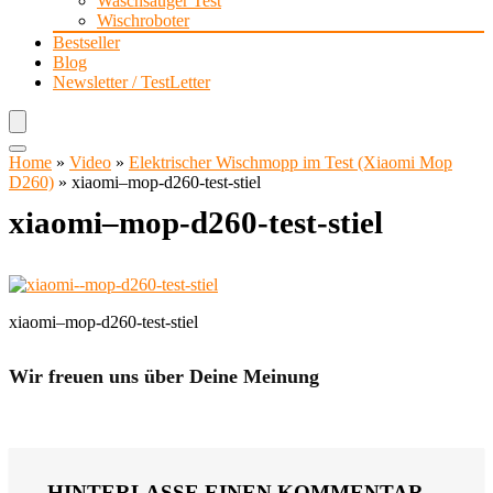
Waschsauger Test
Wischroboter
Bestseller
Blog
Newsletter / TestLetter
Home
»
Video
»
Elektrischer Wischmopp im Test (Xiaomi Mop
D260)
»
xiaomi–mop-d260-test-stiel
xiaomi–mop-d260-test-stiel
xiaomi–mop-d260-test-stiel
Wir freuen uns über Deine Meinung
HINTERLASSE EINEN KOMMENTAR