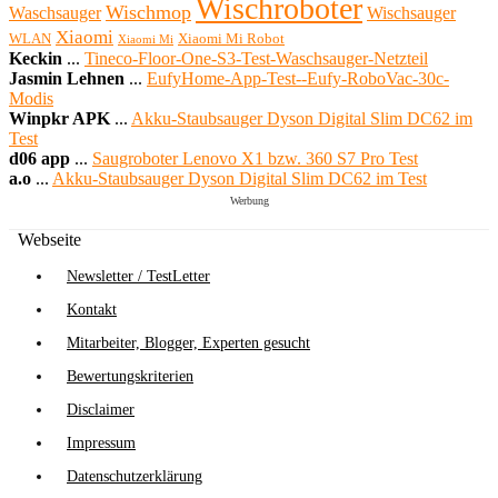
Wischroboter
Wischmop
Waschsauger
Wischsauger
Xiaomi
WLAN
Xiaomi Mi Robot
Xiaomi Mi
Keckin
...
Tineco-Floor-One-S3-Test-Waschsauger-Netzteil
Jasmin Lehnen
...
EufyHome-App-Test--Eufy-RoboVac-30c-
Modis
Winpkr APK
...
Akku-Staubsauger Dyson Digital Slim DC62 im
Test
d06 app
...
Saugroboter Lenovo X1 bzw. 360 S7 Pro Test
a.o
...
Akku-Staubsauger Dyson Digital Slim DC62 im Test
Werbung
Webseite
Newsletter / TestLetter
Kontakt
Mitarbeiter, Blogger, Experten gesucht
Bewertungskriterien
Disclaimer
Impressum
Datenschutzerklärung