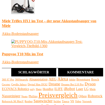
Miele Triflex HX1 im Test – der neue Akkustaubsauger von
Miele
Akku-Bodenstaubsauger
Puppyoo T10 Mix im Test
Akku-Bodenstaubsauger
SCHLAGWÖRTER
KOMMENTARE
Alexa
AEG
Absaugstation
Bewertung
Bosch
360 S7 Pro
360SmartAi
Athlet
Dyson
Dreame
Cecotec
Cepillo Jalisco
Digital Slim DC62
Dreame Bot L10 Pro
iRobot
ECOVACS Robotics
ILIFE
Laser
LG
HomBot
eufy
Haier
Miele
Preisvergleich
Nassreiniger
Roborock
Qihoo
Philips
Neato
Saugwischer
V6
Roborock S6 MaxV
Roidmi
Sichler
Tineco
Video
Vorwerk