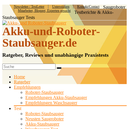
Newsletter / TestLetter
Unterstützen
Kontakt/Contact
Saugroboter
Mitarbeiter, Blogger, Experten gesucht
Testberichte & Akku-
Staubsauger Tests
Akku-und-Roboter-
Staubsauger.de
Ratgeber, Reviews und unabhängige Praxistests
Home
Ratgeber
Empfehlungen
Roboter-Staubsauger
Empfehlungen Akku-Staubsauger
Empfehlungen Waschsauger
Test
Roboter-Staubsauger
Neusten Saugroboter
Akku-Staubsauger