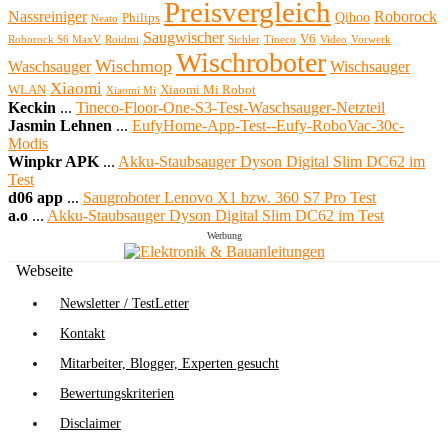
Preisvergleich
Nassreiniger
Roborock
Qihoo
Philips
Neato
Saugwischer
V6
Roborock S6 MaxV
Roidmi
Sichler
Tineco
Video
Vorwerk
Wischroboter
Wischmop
Waschsauger
Wischsauger
Xiaomi
WLAN
Xiaomi Mi Robot
Xiaomi Mi
Keckin
...
Tineco-Floor-One-S3-Test-Waschsauger-Netzteil
Jasmin Lehnen
...
EufyHome-App-Test--Eufy-RoboVac-30c-
Modis
Winpkr APK
...
Akku-Staubsauger Dyson Digital Slim DC62 im
Test
d06 app
...
Saugroboter Lenovo X1 bzw. 360 S7 Pro Test
a.o
...
Akku-Staubsauger Dyson Digital Slim DC62 im Test
Werbung
Webseite
Newsletter / TestLetter
Kontakt
Mitarbeiter, Blogger, Experten gesucht
Bewertungskriterien
Disclaimer