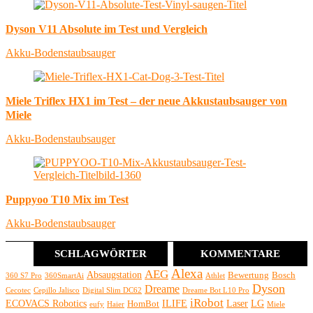
Dyson V11 Absolute im Test und Vergleich
Akku-Bodenstaubsauger
Miele Triflex HX1 im Test – der neue Akkustaubsauger von
Miele
Akku-Bodenstaubsauger
Puppyoo T10 Mix im Test
Akku-Bodenstaubsauger
SCHLAGWÖRTER
KOMMENTARE
Alexa
AEG
Absaugstation
Bewertung
Bosch
360 S7 Pro
360SmartAi
Athlet
Dyson
Dreame
Cecotec
Cepillo Jalisco
Digital Slim DC62
Dreame Bot L10 Pro
iRobot
ECOVACS Robotics
ILIFE
Laser
LG
HomBot
eufy
Haier
Miele