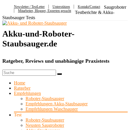
Newsletter / TestLetter
Unterstützen
Kontakt/Contact
Saugroboter
Mitarbeiter, Blogger, Experten gesucht
Testberichte & Akku-
Staubsauger Tests
Akku-und-Roboter-
Staubsauger.de
Ratgeber, Reviews und unabhängige Praxistests
Home
Ratgeber
Empfehlungen
Roboter-Staubsauger
Empfehlungen Akku-Staubsauger
Empfehlungen Waschsauger
Test
Roboter-Staubsauger
Neusten Saugroboter