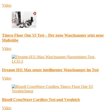
Video
Tineco Floor One S5 Test – Der neue Waschsauger setzt neue
Maßstäbe
Video
Dreame H11 Max neuer intelligenter Waschsauger im Test
Video
Bissell CrossWave Cordless Test und Vergleich
Video