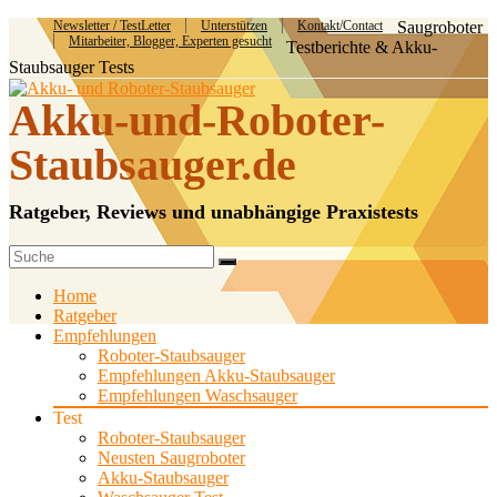
Newsletter / TestLetter
Unterstützen
Kontakt/Contact
Saugroboter
Mitarbeiter, Blogger, Experten gesucht
Testberichte & Akku-
Staubsauger Tests
Akku-und-Roboter-
Staubsauger.de
Ratgeber, Reviews und unabhängige Praxistests
Home
Ratgeber
Empfehlungen
Roboter-Staubsauger
Empfehlungen Akku-Staubsauger
Empfehlungen Waschsauger
Test
Roboter-Staubsauger
Neusten Saugroboter
Akku-Staubsauger