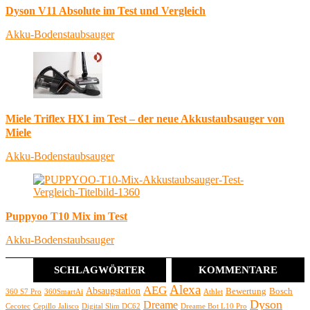
Dyson V11 Absolute im Test und Vergleich
Akku-Bodenstaubsauger
Miele Triflex HX1 im Test – der neue Akkustaubsauger von
Miele
Akku-Bodenstaubsauger
Puppyoo T10 Mix im Test
Akku-Bodenstaubsauger
SCHLAGWÖRTER
KOMMENTARE
Alexa
AEG
Absaugstation
Bewertung
Bosch
360 S7 Pro
360SmartAi
Athlet
Dyson
Dreame
Cecotec
Cepillo Jalisco
Digital Slim DC62
Dreame Bot L10 Pro