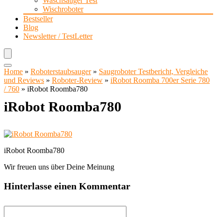
Waschsauger Test
Wischroboter
Bestseller
Blog
Newsletter / TestLetter
Home
»
Roboterstaubsauger
»
Saugroboter Testbericht, Vergleiche
und Reviews
»
Roboter-Review
»
iRobot Roomba 700er Serie 780
/ 760
»
iRobot Roomba780
iRobot Roomba780
iRobot Roomba780
Wir freuen uns über Deine Meinung
Hinterlasse einen Kommentar