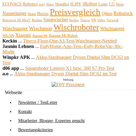
iRobot
ECOVACS Robotics
ILIFE
Laser
LG
HomBot
eufy
Haier
Miele
Preisvergleich
Nassreiniger
Roborock
Qihoo
Philips
Neato
Saugwischer
V6
Roborock S6 MaxV
Roidmi
Sichler
Tineco
Video
Vorwerk
Wischroboter
Wischmop
Waschsauger
Wischsauger
Xiaomi
WLAN
Xiaomi Mi Robot
Xiaomi Mi
Keckin
...
Tineco-Floor-One-S3-Test-Waschsauger-Netzteil
Jasmin Lehnen
...
EufyHome-App-Test--Eufy-RoboVac-30c-
Modis
Winpkr APK
...
Akku-Staubsauger Dyson Digital Slim DC62 im
Test
d06 app
...
Saugroboter Lenovo X1 bzw. 360 S7 Pro Test
a.o
...
Akku-Staubsauger Dyson Digital Slim DC62 im Test
Werbung
Webseite
Newsletter / TestLetter
Kontakt
Mitarbeiter, Blogger, Experten gesucht
Bewertungskriterien