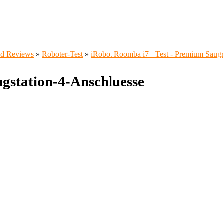
und Reviews
»
Roboter-Test
»
iRobot Roomba i7+ Test - Premium Saugr
gstation-4-Anschluesse