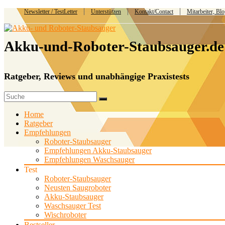
Newsletter / TestLetter
Unterstützen
Kontakt/Contact
Mitarbeiter, Bl
Akku-und-Roboter-Staubsauger.de
Ratgeber, Reviews und unabhängige Praxistests
Home
Ratgeber
Empfehlungen
Roboter-Staubsauger
Empfehlungen Akku-Staubsauger
Empfehlungen Waschsauger
Test
Roboter-Staubsauger
Neusten Saugroboter
Akku-Staubsauger
Waschsauger Test
Wischroboter
Bestseller