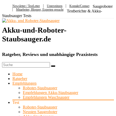
Newsletter / TestLetter
Unterstützen
Kontakt/Contact
Saugroboter
Mitarbeiter, Blogger, Experten gesucht
Testberichte & Akku-
Staubsauger Tests
Akku-und-Roboter-
Staubsauger.de
Ratgeber, Reviews und unabhängige Praxistests
Home
Ratgeber
Empfehlungen
Roboter-Staubsauger
Empfehlungen Akku-Staubsauger
Empfehlungen Waschsauger
Test
Roboter-Staubsauger
Neusten Saugroboter