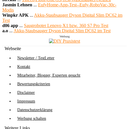
Jasmin Lehnen
...
EufyHome-App-Test--Eufy-RoboVac-30c-
Modis
Winpkr APK
...
Akku-Staubsauger Dyson Digital Slim DC62 im
Test
d06 app
...
Saugroboter Lenovo X1 bzw. 360 S7 Pro Test
a.o
...
Akku-Staubsauger Dyson Digital Slim DC62 im Test
Werbung
Webseite
Newsletter / TestLetter
Kontakt
Mitarbeiter, Blogger, Experten gesucht
Bewertungskriterien
Disclaimer
Impressum
Datenschutzerklärung
Werbung schalten
Weitere Links