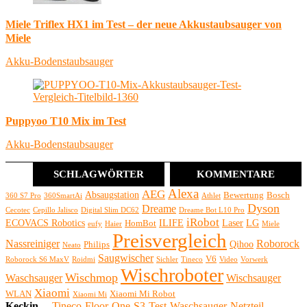
Miele Triflex HX1 im Test – der neue Akkustaubsauger von
Miele
Akku-Bodenstaubsauger
Puppyoo T10 Mix im Test
Akku-Bodenstaubsauger
SCHLAGWÖRTER
KOMMENTARE
Alexa
AEG
Absaugstation
Bewertung
Bosch
360 S7 Pro
360SmartAi
Athlet
Dyson
Dreame
Cecotec
Cepillo Jalisco
Digital Slim DC62
Dreame Bot L10 Pro
iRobot
ECOVACS Robotics
ILIFE
Laser
LG
HomBot
eufy
Haier
Miele
Preisvergleich
Nassreiniger
Roborock
Qihoo
Philips
Neato
Saugwischer
V6
Roborock S6 MaxV
Roidmi
Sichler
Tineco
Video
Vorwerk
Wischroboter
Wischmop
Waschsauger
Wischsauger
Xiaomi
WLAN
Xiaomi Mi Robot
Xiaomi Mi
Keckin
...
Tineco-Floor-One-S3-Test-Waschsauger-Netzteil