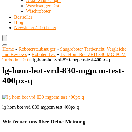
Akku-Staubsauger
Waschsauger Test
Wischroboter
Bestseller
Blog
Newsletter / TestLetter
Home
»
Roboterstaubsauger
»
Saugroboter Testbericht, Vergleiche
und Reviews
»
Roboter-Test
»
LG Hom-Bot VRD 830 MG PCM
Turbo im Test
»
lg-hom-bot-vrd-830-mgpcm-test-400px-q
lg-hom-bot-vrd-830-mgpcm-test-
400px-q
lg-hom-bot-vrd-830-mgpcm-test-400px-q
Wir freuen uns über Deine Meinung