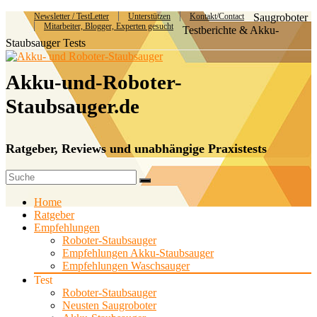
Newsletter / TestLetter
Unterstützen
Kontakt/Contact
Saugroboter
Mitarbeiter, Blogger, Experten gesucht
Testberichte & Akku-
Staubsauger Tests
Akku-und-Roboter-
Staubsauger.de
Ratgeber, Reviews und unabhängige Praxistests
Home
Ratgeber
Empfehlungen
Roboter-Staubsauger
Empfehlungen Akku-Staubsauger
Empfehlungen Waschsauger
Test
Roboter-Staubsauger
Neusten Saugroboter