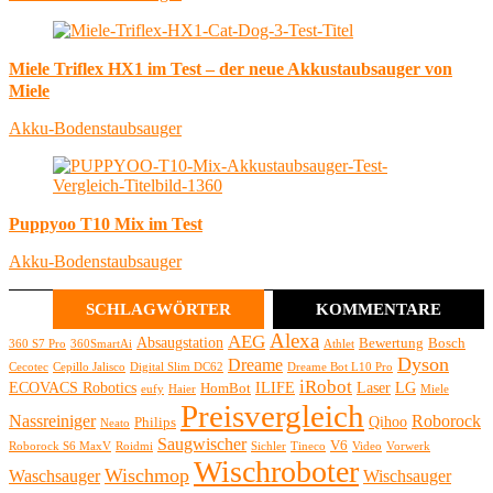
Miele Triflex HX1 im Test – der neue Akkustaubsauger von
Miele
Akku-Bodenstaubsauger
Puppyoo T10 Mix im Test
Akku-Bodenstaubsauger
SCHLAGWÖRTER
KOMMENTARE
Alexa
AEG
Absaugstation
Bewertung
Bosch
360 S7 Pro
360SmartAi
Athlet
Dyson
Dreame
Cecotec
Cepillo Jalisco
Digital Slim DC62
Dreame Bot L10 Pro
iRobot
ECOVACS Robotics
ILIFE
Laser
LG
HomBot
eufy
Haier
Miele
Preisvergleich
Nassreiniger
Roborock
Qihoo
Philips
Neato
Saugwischer
V6
Roborock S6 MaxV
Roidmi
Sichler
Tineco
Video
Vorwerk
Wischroboter
Wischmop
Waschsauger
Wischsauger