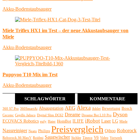
Akku-Bodenstaubsauger
Miele Triflex HX1 im Test – der neue Akkustaubsauger von
Miele
Akku-Bodenstaubsauger
Puppyoo T10 Mix im Test
Akku-Bodenstaubsauger
SCHLAGWÖRTER
KOMMENTARE
Alexa
AEG
Absaugstation
Bewertung
Bosch
360 S7 Pro
360SmartAi
Athlet
Dyson
Dreame
Cecotec
Cepillo Jalisco
Digital Slim DC62
Dreame Bot L10 Pro
iRobot
ECOVACS Robotics
ILIFE
Laser
LG
HomBot
eufy
Haier
Miele
Preisvergleich
Nassreiniger
Roborock
Qihoo
Philips
Neato
Saugwischer
V6
Roborock S6 MaxV
Roidmi
Sichler
Tineco
Video
Vorwerk