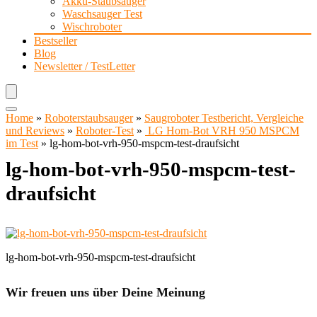
Akku-Staubsauger
Waschsauger Test
Wischroboter
Bestseller
Blog
Newsletter / TestLetter
Home
»
Roboterstaubsauger
»
Saugroboter Testbericht, Vergleiche
und Reviews
»
Roboter-Test
»
LG Hom-Bot VRH 950 MSPCM
im Test
»
lg-hom-bot-vrh-950-mspcm-test-draufsicht
lg-hom-bot-vrh-950-mspcm-test-
draufsicht
lg-hom-bot-vrh-950-mspcm-test-draufsicht
Wir freuen uns über Deine Meinung