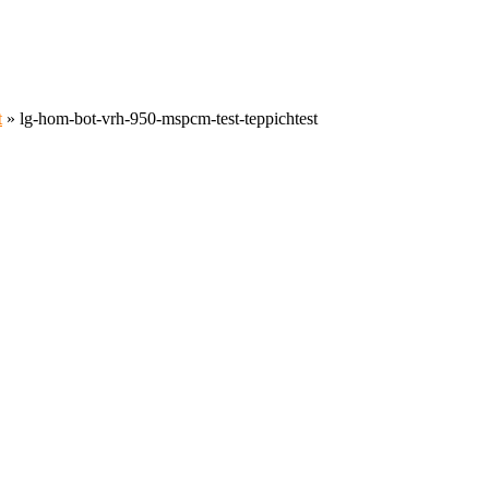
t
»
lg-hom-bot-vrh-950-mspcm-test-teppichtest