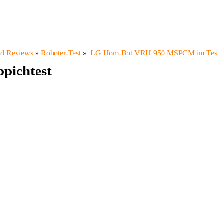
und Reviews
»
Roboter-Test
»
LG Hom-Bot VRH 950 MSPCM im Tes
pichtest