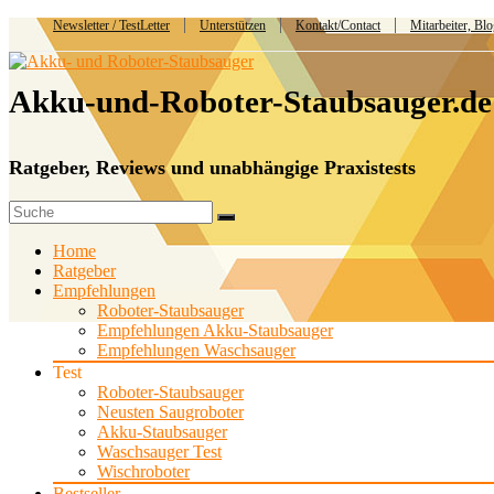
Newsletter / TestLetter
Unterstützen
Kontakt/Contact
Mitarbeiter, Bl
Akku-und-Roboter-Staubsauger.de
Ratgeber, Reviews und unabhängige Praxistests
Home
Ratgeber
Empfehlungen
Roboter-Staubsauger
Empfehlungen Akku-Staubsauger
Empfehlungen Waschsauger
Test
Roboter-Staubsauger
Neusten Saugroboter
Akku-Staubsauger
Waschsauger Test
Wischroboter
Bestseller