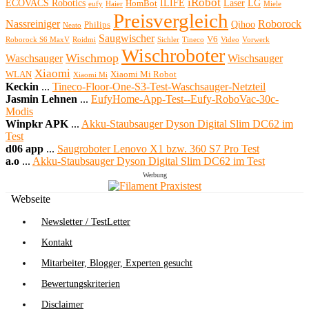
iRobot
ECOVACS Robotics
ILIFE
Laser
LG
HomBot
eufy
Haier
Miele
Preisvergleich
Nassreiniger
Roborock
Qihoo
Philips
Neato
Saugwischer
V6
Roborock S6 MaxV
Roidmi
Sichler
Tineco
Video
Vorwerk
Wischroboter
Wischmop
Waschsauger
Wischsauger
Xiaomi
WLAN
Xiaomi Mi Robot
Xiaomi Mi
Keckin
...
Tineco-Floor-One-S3-Test-Waschsauger-Netzteil
Jasmin Lehnen
...
EufyHome-App-Test--Eufy-RoboVac-30c-
Modis
Winpkr APK
...
Akku-Staubsauger Dyson Digital Slim DC62 im
Test
d06 app
...
Saugroboter Lenovo X1 bzw. 360 S7 Pro Test
a.o
...
Akku-Staubsauger Dyson Digital Slim DC62 im Test
Werbung
Webseite
Newsletter / TestLetter
Kontakt
Mitarbeiter, Blogger, Experten gesucht
Bewertungskriterien
Disclaimer