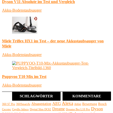
Dyson V11 Absolute im Test und Vergleich
Akku-Bodenstaubsauger
Miele Triflex HX1 im Test – der neue Akkustaubsauger von
Miele
Akku-Bodenstaubsauger
Puppyoo T10 Mix im Test
Akku-Bodenstaubsauger
SCHLAGWÖRTER
KOMMENTARE
Alexa
AEG
Absaugstation
Bewertung
Bosch
360 S7 Pro
360SmartAi
Athlet
Dyson
Dreame
Cecotec
Cepillo Jalisco
Digital Slim DC62
Dreame Bot L10 Pro