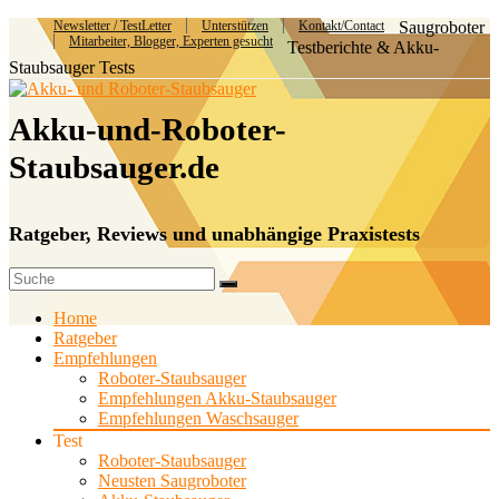
Newsletter / TestLetter
Unterstützen
Kontakt/Contact
Saugroboter
Mitarbeiter, Blogger, Experten gesucht
Testberichte & Akku-
Staubsauger Tests
Akku-und-Roboter-
Staubsauger.de
Ratgeber, Reviews und unabhängige Praxistests
Home
Ratgeber
Empfehlungen
Roboter-Staubsauger
Empfehlungen Akku-Staubsauger
Empfehlungen Waschsauger
Test
Roboter-Staubsauger
Neusten Saugroboter