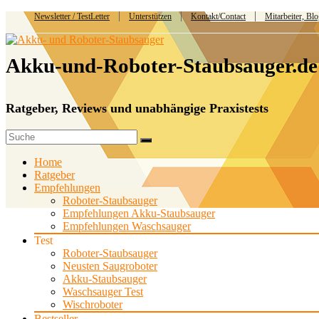
Newsletter / TestLetter
Unterstützen
Kontakt/Contact
Mitarbeiter, Bl
Akku-und-Roboter-Staubsauger.de
Ratgeber, Reviews und unabhängige Praxistests
Home
Ratgeber
Empfehlungen
Roboter-Staubsauger
Empfehlungen Akku-Staubsauger
Empfehlungen Waschsauger
Test
Roboter-Staubsauger
Neusten Saugroboter
Akku-Staubsauger
Waschsauger Test
Wischroboter
Bestseller