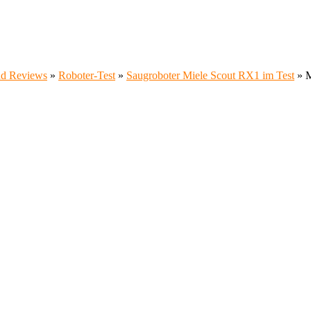
und Reviews
»
Roboter-Test
»
Saugroboter Miele Scout RX1 im Test
»
M