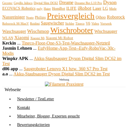
Dyson
Dreame
Cecotec
Cepillo Jalisco
Digital Slim DC62
Dreame Bot L10 Pro
iRobot
ECOVACS Robotics
ILIFE
Laser
LG
HomBot
eufy
Haier
Miele
Preisvergleich
Nassreiniger
Roborock
Qihoo
Philips
Neato
Saugwischer
V6
Roborock S6 MaxV
Roidmi
Sichler
Tineco
Video
Vorwerk
Wischroboter
Wischmop
Waschsauger
Wischsauger
Xiaomi
WLAN
Xiaomi Mi Robot
Xiaomi Mi
Keckin
...
Tineco-Floor-One-S3-Test-Waschsauger-Netzteil
Jasmin Lehnen
...
EufyHome-App-Test--Eufy-RoboVac-30c-
Modis
Winpkr APK
...
Akku-Staubsauger Dyson Digital Slim DC62 im
Test
d06 app
...
Saugroboter Lenovo X1 bzw. 360 S7 Pro Test
a.o
...
Akku-Staubsauger Dyson Digital Slim DC62 im Test
Werbung
Webseite
Newsletter / TestLetter
Kontakt
Mitarbeiter, Blogger, Experten gesucht
Bewertungskriterien