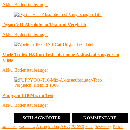
Akku-Bodenstaubsauger
Dyson V11 Absolute im Test und Vergleich
Akku-Bodenstaubsauger
Miele Triflex HX1 im Test – der neue Akkustaubsauger von
Miele
Akku-Bodenstaubsauger
Puppyoo T10 Mix im Test
Akku-Bodenstaubsauger
SCHLAGWÖRTER
KOMMENTARE
Alexa
AEG
Absaugstation
Bewertung
Bosch
360 S7 Pro
360SmartAi
Athlet