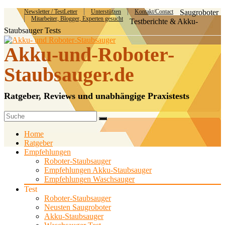
Newsletter / TestLetter
Unterstützen
Kontakt/Contact
Saugroboter
Mitarbeiter, Blogger, Experten gesucht
Testberichte & Akku-
Staubsauger Tests
Akku-und-Roboter-
Staubsauger.de
Ratgeber, Reviews und unabhängige Praxistests
Home
Ratgeber
Empfehlungen
Roboter-Staubsauger
Empfehlungen Akku-Staubsauger
Empfehlungen Waschsauger
Test
Roboter-Staubsauger
Neusten Saugroboter
Akku-Staubsauger