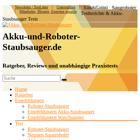
Newsletter / TestLetter
Unterstützen
Kontakt/Contact
Saugroboter
Mitarbeiter, Blogger, Experten gesucht
Testberichte & Akku-
Staubsauger Tests
Akku-und-Roboter-
Staubsauger.de
Ratgeber, Reviews und unabhängige Praxistests
Home
Ratgeber
Empfehlungen
Roboter-Staubsauger
Empfehlungen Akku-Staubsauger
Empfehlungen Waschsauger
Test
Roboter-Staubsauger
Neusten Saugroboter