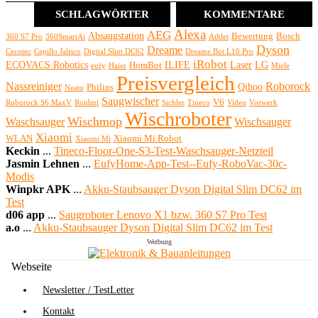
SCHLAGWÖRTER
KOMMENTARE
Alexa
AEG
Absaugstation
Bewertung
Bosch
360 S7 Pro
360SmartAi
Athlet
Dyson
Dreame
Cecotec
Cepillo Jalisco
Digital Slim DC62
Dreame Bot L10 Pro
iRobot
ECOVACS Robotics
ILIFE
Laser
LG
HomBot
eufy
Haier
Miele
Preisvergleich
Nassreiniger
Roborock
Qihoo
Philips
Neato
Saugwischer
V6
Roborock S6 MaxV
Roidmi
Sichler
Tineco
Video
Vorwerk
Wischroboter
Wischmop
Waschsauger
Wischsauger
Xiaomi
WLAN
Xiaomi Mi Robot
Xiaomi Mi
Keckin
...
Tineco-Floor-One-S3-Test-Waschsauger-Netzteil
Jasmin Lehnen
...
EufyHome-App-Test--Eufy-RoboVac-30c-
Modis
Winpkr APK
...
Akku-Staubsauger Dyson Digital Slim DC62 im
Test
d06 app
...
Saugroboter Lenovo X1 bzw. 360 S7 Pro Test
a.o
...
Akku-Staubsauger Dyson Digital Slim DC62 im Test
Werbung
Webseite
Newsletter / TestLetter
Kontakt