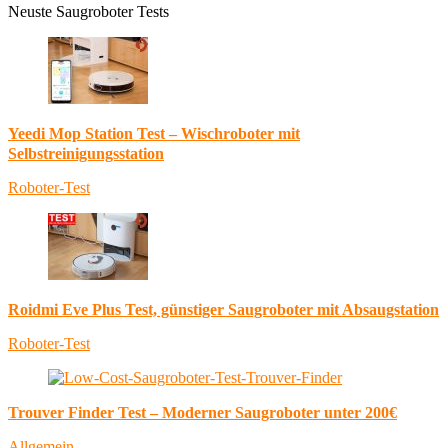
Neuste Saugroboter Tests
Yeedi Mop Station Test – Wischroboter mit
Selbstreinigungsstation
Roboter-Test
Roidmi Eve Plus Test, günstiger Saugroboter mit Absaugstation
Roboter-Test
Trouver Finder Test – Moderner Saugroboter unter 200€
Allgemein