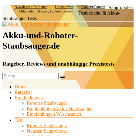
Newsletter / TestLetter
Unterstützen
Kontakt/Contact
Saugroboter
Mitarbeiter, Blogger, Experten gesucht
Testberichte & Akku-
Staubsauger Tests
Akku-und-Roboter-
Staubsauger.de
Ratgeber, Reviews und unabhängige Praxistests
Home
Ratgeber
Empfehlungen
Roboter-Staubsauger
Empfehlungen Akku-Staubsauger
Empfehlungen Waschsauger
Test
Roboter-Staubsauger
Neusten Saugroboter