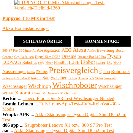
Puppyoo T10 Mix im Test
Akku-Bodenstaubsauger
SCHLAGWÖRTER
KOMMENTARE
Alexa
AEG
Absaugstation
Bewertung
Bosch
360 S7 Pro
360SmartAi
Athlet
Dyson
Dreame
Cecotec
Cepillo Jalisco
Digital Slim DC62
Dreame Bot L10 Pro
iRobot
ECOVACS Robotics
ILIFE
Laser
LG
HomBot
eufy
Haier
Miele
Preisvergleich
Nassreiniger
Roborock
Qihoo
Philips
Neato
Saugwischer
V6
Roborock S6 MaxV
Roidmi
Sichler
Tineco
Video
Vorwerk
Wischroboter
Wischmop
Waschsauger
Wischsauger
Xiaomi
WLAN
Xiaomi Mi Robot
Xiaomi Mi
Keckin
...
Tineco-Floor-One-S3-Test-Waschsauger-Netzteil
Jasmin Lehnen
...
EufyHome-App-Test--Eufy-RoboVac-30c-
Modis
Winpkr APK
...
Akku-Staubsauger Dyson Digital Slim DC62 im
Test
d06 app
...
Saugroboter Lenovo X1 bzw. 360 S7 Pro Test
a.o
...
Akku-Staubsauger Dyson Digital Slim DC62 im Test